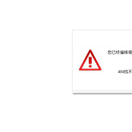
您已经偏移规
404找