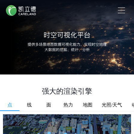
强大的渲染引擎
点
线
面
热力
地图
光照/天气