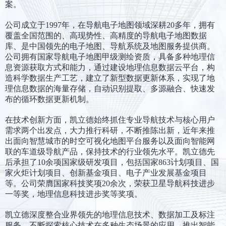
案。
公司成立于1997年，在导航电子地图领域深耕20多年，拥有
覆盖全国范围的、高现势性、高精度的导航电子地图数据
库、是中国领先的电子地图、导航系统及地图服务提供商。
公司拥有国家导航电子地图甲级测绘资质，具备多种地理信
息资源获取方式和能力，通过建设地理信息数据云平台，构
造科学数据生产工艺，建立了新型数据更新体系，实现了地
理信息数据的海量存储，自动识别提取、多源融合、快速发
布的循环数据更新机制。
在技术创新方面，凯立德始终抓住专业导航技术与核心用户
需求两个出发点，大力推行科研，不断推陈出新，近年来推
出面向智慧城市的时空可视化地图平台服务以及面向智能网
联的车道级导航产品，保持技术的行业领先水平。凯立德先
后承担了10余项国家级研发项目，包括国家863计划项目、国
家火炬计划项目、创新基金项目、电子产业发展基金项目
等。公司荣膺国家科技奖项20余次，荣获卫星导航科技进步
一等奖，地理信息科技进步奖等奖项。
凯立德深度整合业界领先的地理信息技术、数据加工及标注
服务，不断探索核心技术在多种生态场景的应用，推出智能